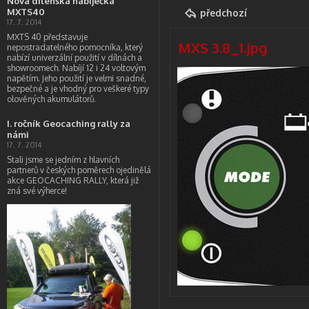
Nová dílenská nabíječka
MXTS40
předchozí
17. 7. 2014
MXTS 40 představuje
MXS 3.8_1.jpg
nepostradatelného pomocníka, který
nabízí univerzální použití v dílnách a
showroomech. Nabíjí 12 i 24 voltovým
napětím. Jeho použití je velmi snadné,
bezpečné a je vhodný pro veškeré typy
olověných akumulátorů.
I. ročník Geocaching rally za
námi
17. 7. 2014
Stali jsme se jedním z hlavních
partnerů v českých poměrech ojedinělá
akce GEOCACHING RALLY, která již
zná své výherce!