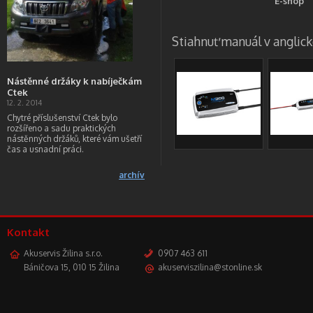
E-shop
Stiahnuť manuál v angli
Nástěnné držáky k nabíječkám
Ctek
12. 2. 2014
Chytré příslušenství Ctek bylo
rozšířeno a sadu praktických
nástěnných držáků, které vám ušetří
čas a usnadní práci.
archív
Kontakt
Akuservis Žilina s.r.o.
0907 463 611
Báničova 15, 010 15 Žilina
akuserviszilina@stonline.sk