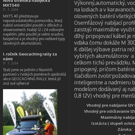
Nová dílenská nabíječka
Výkonný,automatický, vode
MXTS40
na lodiach a v karavanoch.
17. 7. 2014
olovených batérií všetký
MXTS 40 představuje
nepostradatelného pomocníka, který
Osemfázový nabíjací profi
nabízí univerzální použití v dílnách a
zaisťujú maximálne využit
showroomech. Nabíjí 12 i 24 voltovým
napětím. Jeho použití je velmi snadné,
dlhý pripojovací kábel je
bezpečné a je vhodný pro veškeré typy
vďaka čomu dokáže M 300 
olověných akumulátorů.
K ďalšej výbave patria 
I. ročník Geocaching rally za
vybitých akumulátorov a 
námi
celkom tichú prevádzku. 
17. 7. 2014
pripojený, pričom batérie 
Stali jsme se jedním z hlavních
partnerů v českých poměrech ojedinělá
tlačidlom zvoliť požadov
akce GEOCACHING RALLY, která již
inteligentne a nadmieru b
zná své výherce!
modelom dodávaný aj nabí
0,8 12V) vhodný pre menš
Vhodný pre nabíjanie 12V 
Vhodný pre udržiavanie 12V
Maximálny nabíja
Izolácia ( stupeň ochra
Záruka: