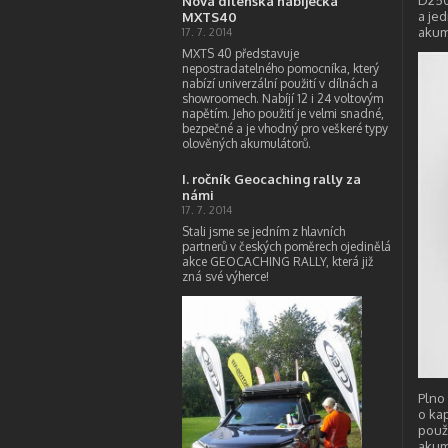
D250
Nová dílenská nabíječka
a je
MXTS40
akum
17. 7. 2014
MXTS 40 představuje
nepostradatelného pomocníka, který
nabízí univerzální použití v dílnách a
showroomech. Nabíjí 12 i 24 voltovým
napětím. Jeho použití je velmi snadné,
bezpečné a je vhodný pro veškeré typy
olověných akumulátorů.
I. ročník Geocaching rally za
námi
17. 7. 2014
Stali jsme se jedním z hlavních
partnerů v českých poměrech ojedinělá
akce GEOCACHING RALLY, která již
zná své výherce!
Plno
o ka
použ
akum