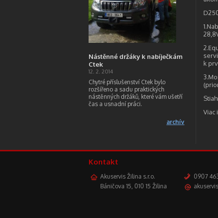
D250
1.Nab
28,8V
2.Equ
serv
Nástěnné držáky k nabíječkám
k pr
Ctek
12. 2. 2014
3.Mo
Chytré příslušenství Ctek bylo
(prio
rozšířeno a sadu praktických
nástěnných držáků, které vám ušetří
Stia
čas a usnadní práci.
Viac
archív
Kontakt
Akuservis Žilina s.r.o.
0907 463
Báničova 15, 010 15 Žilina
akuservis