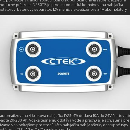
TS pokračuje v tradícii spoločnosti Ctek ponúkať univerzálne, bezpečné
dnoduché prístroje. D250TS je plne automatická kombinovaná nabíjačka
ulátorov, batériový separátor, 12V menič a ekvalizér pre 24V akumulátory.
 automatizovaná 4 kroková nabíjačka D250TS dodáva 10A do 24V štartovacíc
pacite 20-200 Ah. Vďaka tesneniu odoláva vode a prachu a je schválená pre
ívanie vo vonkajšom prostredí. Táto nabíjačka nabíja všetky dostupné typy
ulátorov (GEL,AGM,Ca/Ca,mokré a pod.).