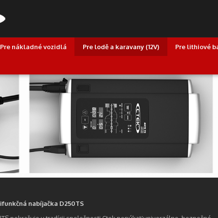
Pre nákladné vozidlá
Pre lodě a karavany (12V)
Pre lithiové b
ifunkčná nabíjačka D250TS