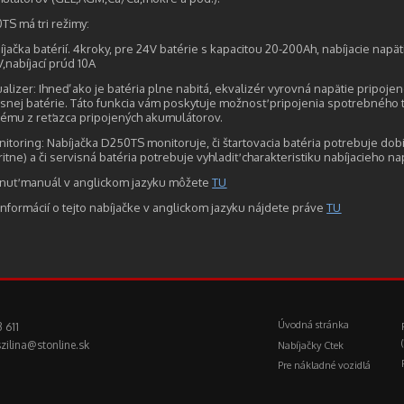
TS má tri režimy:
íjačka batérií. 4kroky, pre 24V batérie s kapacitou 20-200Ah, nabíjacie napät
,nabíjací prúd 10A
alizer: Ihneď ako je batéria plne nabitá, ekvalizér vyrovná napätie pripojen
isnej batérie. Táto funkcia vám poskytuje možnosť pripojenia spotrebného 
vému z reťazca pripojených akumulátorov.
nitoring: Nabíjačka D250TS monitoruje, či štartovacia batéria potrebuje dob
ritne) a či servisná batéria potrebuje vyhladiť charakteristiku nabíjacieho na
hnuť manuál v anglickom jazyku môžete
TU
 informácií o tejto nabíjačke v anglickom jazyku nájdete práve
TU
Úvodná stránka
 611
zilina@stonline.sk
Nabíjačky Ctek
Pre nákladné vozidlá