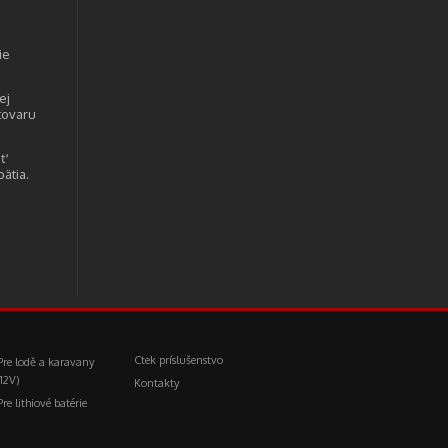
ie
ej
tovaru
iť
pätia.
Ctek príslušenstvo
Pre lodě a karavany
(12V)
Kontakty
Pre lithiové batérie