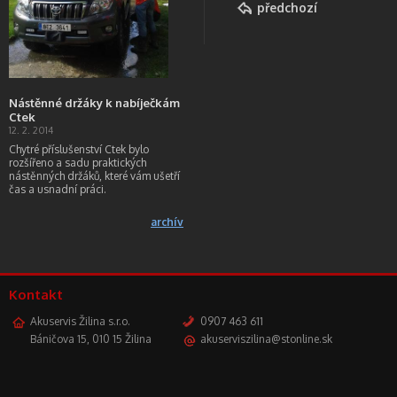
předchozí
Nástěnné držáky k nabíječkám
Ctek
12. 2. 2014
Chytré příslušenství Ctek bylo
rozšířeno a sadu praktických
nástěnných držáků, které vám ušetří
čas a usnadní práci.
archív
Kontakt
Akuservis Žilina s.r.o.
0907 463 611
Báničova 15, 010 15 Žilina
akuserviszilina@stonline.sk