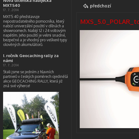
Nová dílenská nabíječka
MXTS40
předchozí
17. 7. 2014
MXTS 40 představuje
MXS_5.0_POLAR_top
nepostradatelného pomocníka, který
nabízí univerzální použití v dílnách a
showroomech. Nabíjí 12 i 24 voltovým
napětím. Jeho použití je velmi snadné,
bezpečné a je vhodný pro veškeré typy
olověných akumulátorů.
I. ročník Geocaching rally za
námi
17. 7. 2014
Stali jsme se jedním z hlavních
partnerů v českých poměrech ojedinělá
akce GEOCACHING RALLY, která již
zná své výherce!