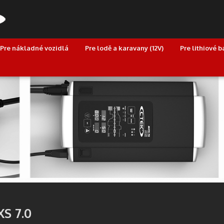
Pre nákladné vozidlá
Pre lodě a karavany (12V)
Pre lithiové b
S 7.0