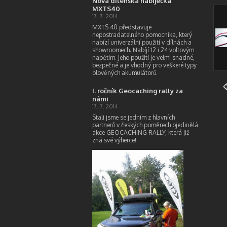
Nová dílenská nabíječka
MXTS40
17. 7. 2014
MXTS 40 představuje
nepostradatelného pomocníka, který
nabízí univerzální použití v dílnách a
showroomech. Nabíjí 12 i 24 voltovým
napětím. Jeho použití je velmi snadné,
bezpečné a je vhodný pro veškeré typy
olověných akumulátorů.
I. ročník Geocaching rally za
námi
17. 7. 2014
Stali jsme se jedním z hlavních
partnerů v českých poměrech ojedinělá
akce GEOCACHING RALLY, která již
zná své výherce!