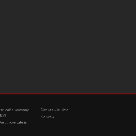
Ctek príslušenstvo
Pre lodě a karavany
(12V)
Kontakty
Pre lithiové batérie