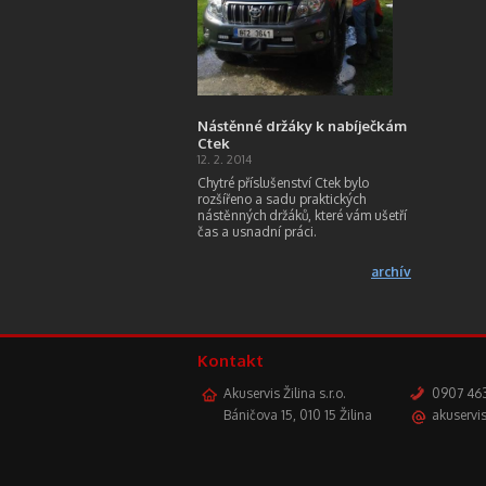
Nástěnné držáky k nabíječkám
Ctek
12. 2. 2014
Chytré příslušenství Ctek bylo
rozšířeno a sadu praktických
nástěnných držáků, které vám ušetří
čas a usnadní práci.
archív
Kontakt
Akuservis Žilina s.r.o.
0907 463
Báničova 15, 010 15 Žilina
akuservis