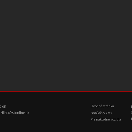
Úvodná stránka
 611
zilina@stonline.sk
Nabíjačky Ctek
Pre nákladné vozidlá