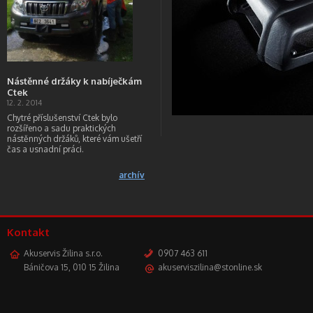
Nástěnné držáky k nabíječkám
Ctek
12. 2. 2014
Chytré příslušenství Ctek bylo
rozšířeno a sadu praktických
nástěnných držáků, které vám ušetří
čas a usnadní práci.
archív
Kontakt
Akuservis Žilina s.r.o.
0907 463 611
Báničova 15, 010 15 Žilina
akuserviszilina@stonline.sk