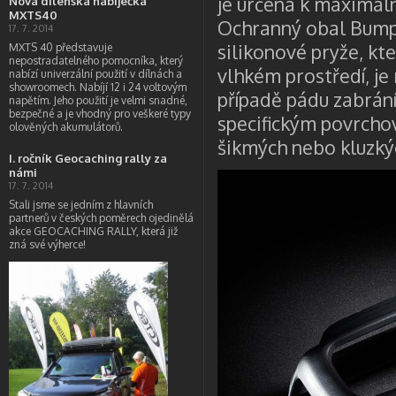
je určena k maximáln
Nová dílenská nabíječka
MXTS40
Ochranný obal Bumpe
17. 7. 2014
silikonové pryže, kte
MXTS 40 představuje
nepostradatelného pomocníka, který
vlhkém prostředí, je r
nabízí univerzální použití v dílnách a
showroomech. Nabíjí 12 i 24 voltovým
případě pádu zabrán
napětím. Jeho použití je velmi snadné,
bezpečné a je vhodný pro veškeré typy
specifickým povrcho
olověných akumulátorů.
šikmých nebo kluzký
I. ročník Geocaching rally za
námi
17. 7. 2014
Stali jsme se jedním z hlavních
partnerů v českých poměrech ojedinělá
akce GEOCACHING RALLY, která již
zná své výherce!