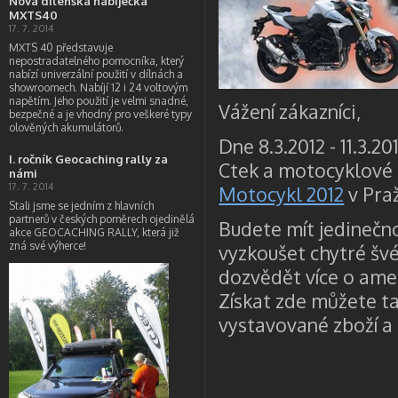
Nová dílenská nabíječka
MXTS40
17. 7. 2014
MXTS 40 představuje
nepostradatelného pomocníka, který
nabízí univerzální použití v dílnách a
showroomech. Nabíjí 12 i 24 voltovým
napětím. Jeho použití je velmi snadné,
Vážení zákazníci,
bezpečné a je vhodný pro veškeré typy
olověných akumulátorů.
Dne 8.3.2012 - 11.3.
I. ročník Geocaching rally za
Ctek a motocyklové 
námi
17. 7. 2014
Motocykl 2012
v Pra
Stali jsme se jedním z hlavních
partnerů v českých poměrech ojedinělá
Budete mít jedinečn
akce GEOCACHING RALLY, která již
zná své výherce!
vyzkoušet chytré švé
dozvědět více o ame
Získat zde můžete ta
vystavované zboží a