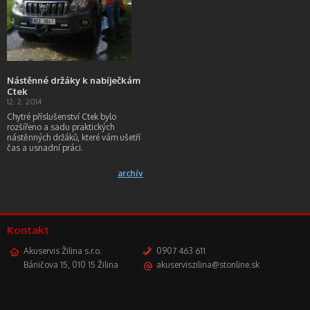
Nástěnné držáky k nabíječkám
Ctek
12. 2. 2014
Chytré příslušenství Ctek bylo
rozšířeno a sadu praktických
nástěnných držáků, které vám ušetří
čas a usnadní práci.
archív
Kontakt
Akuservis Žilina s.r.o.
0907 463 611
Báničova 15, 010 15 Žilina
akuserviszilina@stonline.sk